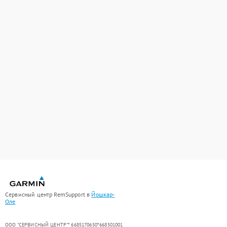
Сервисный центр RemSupport в
Йошкар-
Оле
ООО "СЕРВИСНЫЙ ЦЕНТР"* 6685170650*668501001