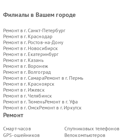
Филиалы в Вашем городе
Ремонт в г.
Санкт-Петербург
Ремонт в г.
Краснодар
Ремонт в г.
Ростов-на-Дону
Ремонт в г.
Новосибирск
Ремонт в г.
Екатеринбург
Ремонт в г.
Казань
Ремонт в г.
Воронеж
Ремонт в г.
Волгоград
Ремонт в г.
Самара
Ремонт в г.
Пермь
Ремонт в г.
Красноярск
Ремонт в г.
Ижевск
Ремонт в г.
Челябинск
Ремонт в г.
Тюмень
Ремонт в г.
Уфа
Ремонт в г.
Омск
Ремонт в г.
Иркутск
Ремонт в г.
Ярославль
Ремонт
Ремонт в г.
Саратов
Ремонт в г.
Барнаул
Смарт-часов
Спутниковых телефонов
Ремонт в г.
Тольятти
GPS-ошейников
Велокомпьютеров
Ремонт в г.
Хабаровск