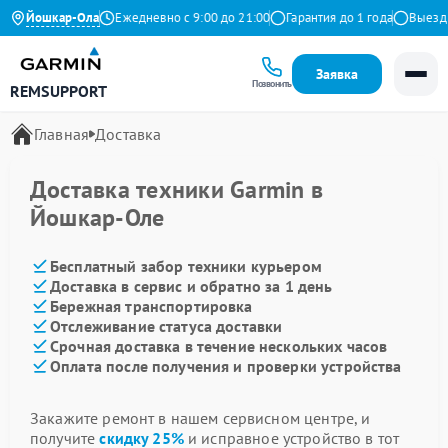
4.9 на Яндекс
Йошкар-Ола
Ежедневно с 9:00 до 21:00
Гарантия до 1 года
Выезд м
Заявка
Позвонить
REMSUPPORT
Главная
Доставка
Доставка техники Garmin в
Йошкар-Оле
Бесплатный забор техники курьером
Доставка в сервис и обратно за 1 день
Бережная транспортировка
Отслеживание статуса доставки
Срочная доставка в течение нескольких часов
Оплата после получения и проверки устройства
Закажите ремонт в нашем сервисном центре, и
получите
скидку 25%
и исправное устройство в тот