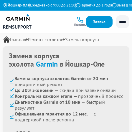
.9 на Яндекс
Йошкар-Ола
Ежедневно с 9:00 до 21:00
Гарантия до 1 года
Выезд маст
Заявка
Позвонить
REMSUPPORT
Главная
Ремонт эхолотов
Замена корпуса
Замена корпуса
эхолота
Garmin
в Йошкар-Оле
Замена корпуса эхолотов Garmin от 20 мин
—
приоритетный ремонт
До 30% экономии
— скидки при заявке онлайн
Контроль на каждом этапе
— прозрачный процесс
Диагностика Garmin от 10 мин
— быстрый
результат
Официальная гарантия до 12 мес.
— с
поддержкой после ремонта