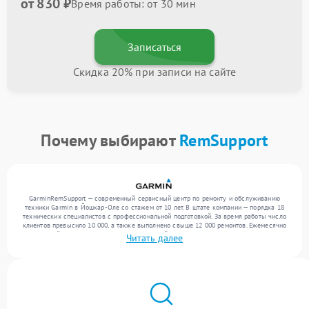
от 830 ₽
Время работы: от 30 мин
Записаться
Скидка 20% при записи на сайте
Почему выбирают
RemSupport
GarminRemSupport — современный сервисный центр по ремонту и обслуживанию
техники Garmin в Йошкар-Оле со стажем от 10 лет. В штате компании — порядка 18
технических специалистов с профессиональной подготовкой. За время работы число
клиентов превысило 10 000, а также выполнено свыше 12 000 ремонтов. Ежемесячно
в сервисный центр поступает более 300 устройств, включая , , . Мы беремся за задачи
Читать далее
любой сложности и поддерживаем высокий стандарт качества благодаря
использованию современного оборудования.