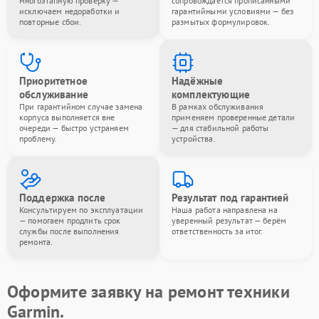
многоэтапную проверку —
сопровождается прописанными
исключаем недоработки и
гарантийными условиями — без
повторные сбои.
размытых формулировок.
Приоритетное
Надёжные
обслуживание
комплектующие
При гарантийном случае замена
В рамках обслуживания
корпуса выполняется вне
применяем проверенные детали
очереди — быстро устраняем
— для стабильной работы
проблему.
устройства.
Поддержка после
Результат под гарантией
Консультируем по эксплуатации
Наша работа направлена на
— помогаем продлить срок
уверенный результат — берём
службы после выполнения
ответственность за итог.
ремонта.
Оформите заявку на ремонт техники
Garmin.