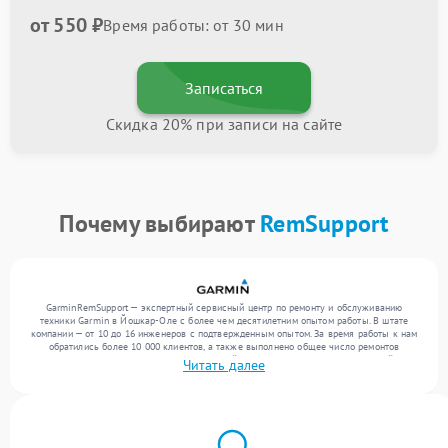
от 550 ₽
Время работы: от 30 мин
Записаться
Скидка 20% при записи на сайте
Почему выбирают
RemSupport
GarminRemSupport — экспертный сервисный центр по ремонту и обслуживанию
техники Garmin в Йошкар-Оле с более чем десятилетним опытом работы. В штате
компании — от 10 до 16 инженеров с подтвержденным опытом. За время работы к нам
обратились более 10 000 клиентов, а также выполнено общее число ремонтов
превысило 12 000. Ежемесячно в сервисный центр поступает более 300 устройств,
Читать далее
включая , , . Мы устраняем поломки любой сложности и поддерживаем высокий
стандарт качества благодаря опыту команды.