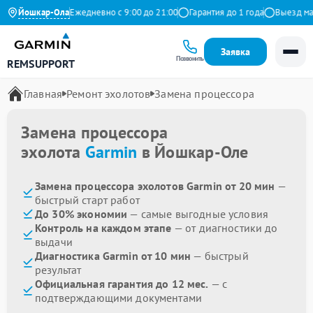
9 на Яндекс
Йошкар-Ола
Ежедневно с 9:00 до 21:00
Гарантия до 1 года
Выезд масте
Заявка
Позвонить
REMSUPPORT
Главная
Ремонт эхолотов
Замена процессора
Замена процессора
эхолота
Garmin
в Йошкар-Оле
Замена процессора эхолотов Garmin от 20 мин
—
быстрый старт работ
До 30% экономии
— самые выгодные условия
Контроль на каждом этапе
— от диагностики до
выдачи
Диагностика Garmin от 10 мин
— быстрый
результат
Официальная гарантия до 12 мес.
— с
подтверждающими документами