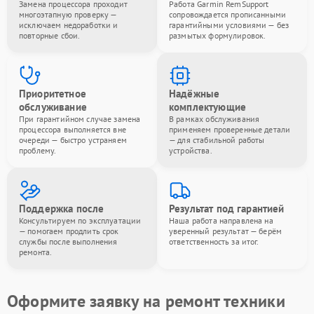
Замена процессора проходит
Работа Garmin RemSupport
многоэтапную проверку —
сопровождается прописанными
исключаем недоработки и
гарантийными условиями — без
повторные сбои.
размытых формулировок.
Приоритетное
Надёжные
обслуживание
комплектующие
При гарантийном случае замена
В рамках обслуживания
процессора выполняется вне
применяем проверенные детали
очереди — быстро устраняем
— для стабильной работы
проблему.
устройства.
Поддержка после
Результат под гарантией
Консультируем по эксплуатации
Наша работа направлена на
— помогаем продлить срок
уверенный результат — берём
службы после выполнения
ответственность за итог.
ремонта.
Оформите заявку на ремонт техники