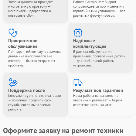
Замена динамика проходит
Работа Garmin RemSupport
многоэтапную проверку —
сопровождается прописанными
исключаем недоработки и
гарантийными условиями — без
повторные сбои.
размытых формулировок.
Приоритетное
Надёжные
обслуживание
комплектующие
При гарантийном случае замена
В рамках обслуживания
динамика выполняется вне
применяем проверенные детали
очереди — быстро устраняем
— для стабильной работы
проблему.
устройства.
Поддержка после
Результат под гарантией
Консультируем по эксплуатации
Наша работа направлена на
— помогаем продлить срок
уверенный результат — берём
службы после выполнения
ответственность за итог.
ремонта.
Оформите заявку на ремонт техники