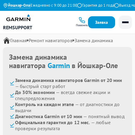
.9 на Яндекс
Йошкар-Ола
Ежедневно с 9:00 до 21:00
Гарантия до 1 года
Выезд масте
Заявка
Позвонить
REMSUPPORT
Главная
Ремонт навигаторов
Замена динамика
Замена динамика
навигатора
Garmin
в Йошкар-Оле
Замена динамика навигаторов Garmin от 20 мин
— быстрый старт работ
До 30% экономии
— всегда свежие акции и
спецпредложения
Контроль на каждом этапе
— от диагностики до
выдачи
Диагностика Garmin от 10 мин
— понятный вывод
Официальная гарантия до 12 мес.
— любые
проверки результата