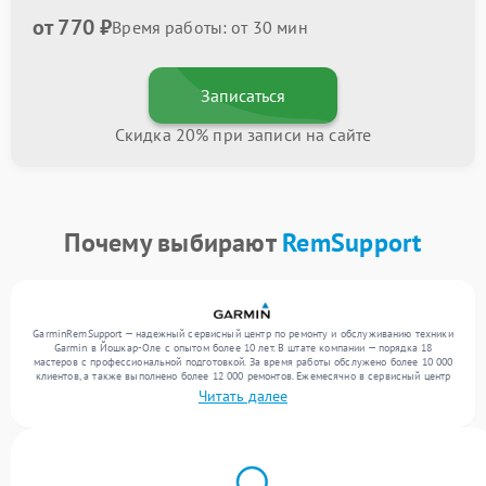
от 770 ₽
Время работы: от 30 мин
Записаться
Скидка 20% при записи на сайте
Почему выбирают
RemSupport
GarminRemSupport — надежный сервисный центр по ремонту и обслуживанию техники
Garmin в Йошкар-Оле с опытом более 10 лет. В штате компании — порядка 18
мастеров с профессиональной подготовкой. За время работы обслужено более 10 000
клиентов, а также выполнено более 12 000 ремонтов. Ежемесячно в сервисный центр
поступает свыше 300 единиц техники, включая , , . Мы работаем с широким спектром
Читать далее
неисправностей и поддерживаем высокий стандарт качества благодаря опыту
команды.