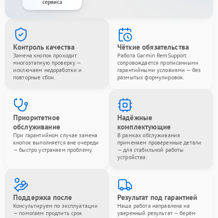
сервиса
Контроль качества
Чёткие обязательства
Замена кнопок проходит
Работа Garmin RemSupport
многоэтапную проверку —
сопровождается прописанными
исключаем недоработки и
гарантийными условиями — без
повторные сбои.
размытых формулировок.
Приоритетное
Надёжные
обслуживание
комплектующие
При гарантийном случае замена
В рамках обслуживания
кнопок выполняется вне очереди
применяем проверенные детали
— быстро устраняем проблему.
— для стабильной работы
устройства.
Поддержка после
Результат под гарантией
Консультируем по эксплуатации
Наша работа направлена на
— помогаем продлить срок
уверенный результат — берём