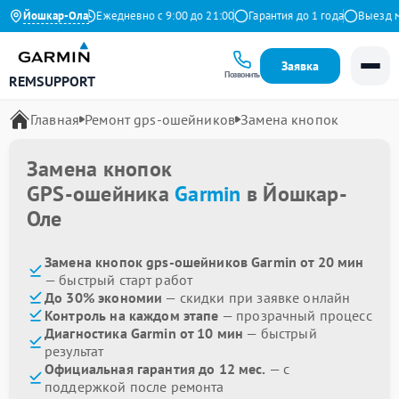
4.9 на Яндекс
Йошкар-Ола
Ежедневно с 9:00 до 21:00
Гарантия до 1 года
Выезд маст
Заявка
Позвонить
REMSUPPORT
Главная
Ремонт gps-ошейников
Замена кнопок
Замена кнопок
GPS-ошейника
Garmin
в Йошкар-
Оле
Замена кнопок gps-ошейников Garmin от 20 мин
— быстрый старт работ
До 30% экономии
— скидки при заявке онлайн
Контроль на каждом этапе
— прозрачный процесс
Диагностика Garmin от 10 мин
— быстрый
результат
Официальная гарантия до 12 мес.
— с
поддержкой после ремонта