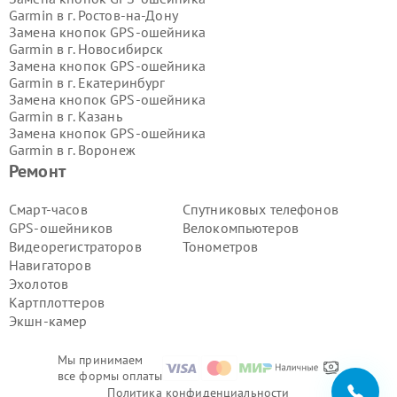
Garmin в г.
Ростов-на-Дону
Замена кнопок GPS-ошейника
Garmin в г.
Новосибирск
Замена кнопок GPS-ошейника
Garmin в г.
Екатеринбург
Замена кнопок GPS-ошейника
Garmin в г.
Казань
Замена кнопок GPS-ошейника
Garmin в г.
Воронеж
Замена кнопок GPS-ошейника
Ремонт
Garmin в г.
Волгоград
Замена кнопок GPS-ошейника
Смарт-часов
Спутниковых телефонов
Garmin в г.
Самара
GPS-ошейников
Велокомпьютеров
Замена кнопок GPS-ошейника
Видеорегистраторов
Тонометров
Garmin в г.
Пермь
Навигаторов
Замена кнопок GPS-ошейника
Эхолотов
Garmin в г.
Красноярск
Замена кнопок GPS-ошейника
Картплоттеров
Garmin в г.
Ижевск
Экшн-камер
Замена кнопок GPS-ошейника
Garmin в г.
Челябинск
Мы принимаем
Замена кнопок GPS-ошейника
все формы оплаты
Garmin в г.
Тюмень
Политика конфиденциальности