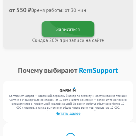
от 550 ₽
Время работы: от 30 мин
Записаться
Скидка 20% при записи на сайте
Почему выбирают
RemSupport
GarminRemSupport — надежный сервисный центр по ремонту и обслуживанию техники
Garmin в Йошкар-Оле со стажем от 10 лет. В штате компании — более 19 технических
специалистов с профильной квалификацией. За время работы обслужено более 10
000 клиентов, а также выполнено общее число ремонтов превысило 12 000.
Ежемесячно в сервисный центр поступает более 300 устройств, включая , , . Мы
Читать далее
выполняем ремонт различного уровня сложности и гарантируем высокое качество
обслуживания благодаря использованию современного оборудования.