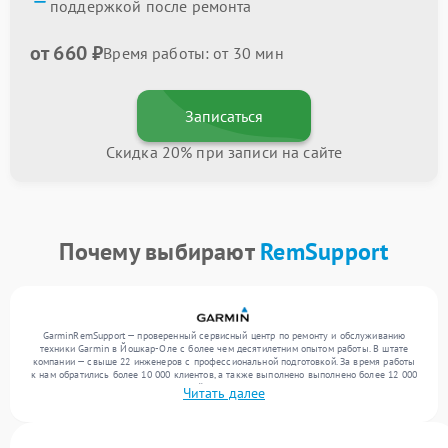
поддержкой после ремонта
от 660 ₽
Время работы: от 30 мин
Записаться
Скидка 20% при записи на сайте
Почему выбирают
RemSupport
GarminRemSupport — проверенный сервисный центр по ремонту и обслуживанию
техники Garmin в Йошкар-Оле с более чем десятилетним опытом работы. В штате
компании — свыше 22 инженеров с профессиональной подготовкой. За время работы
к нам обратились более 10 000 клиентов, а также выполнено выполнено более 12 000
ремонтов. Ежемесячно в сервисный центр поступает свыше 300 единиц техники,
Читать далее
включая , , . Мы работаем с широким спектром неисправностей и обеспечиваем
надежный результат благодаря опыту команды.