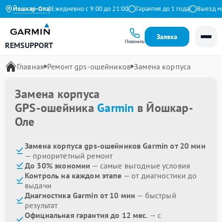
.9 на Яндекс
Йошкар-Ола
Ежедневно с 9:00 до 21:00
Гарантия до 1 года
Выезд маст
Заявка
Позвонить
REMSUPPORT
Главная
Ремонт gps-ошейников
Замена корпуса
Замена корпуса
GPS-ошейника
Garmin
в Йошкар-
Оле
Замена корпуса gps-ошейников Garmin от 20 мин
— приоритетный ремонт
До 30% экономии
— самые выгодные условия
Контроль на каждом этапе
— от диагностики до
выдачи
Диагностика Garmin от 10 мин
— быстрый
результат
Официальная гарантия до 12 мес.
— с