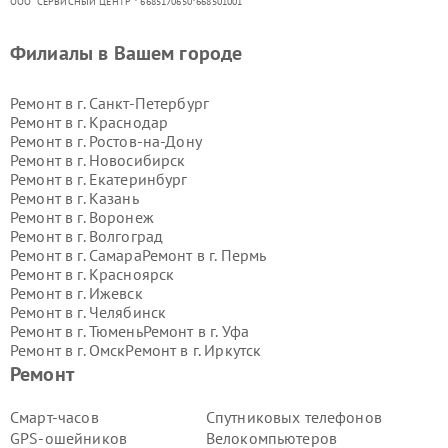
ООО "СЕРВИСНЫЙ ЦЕНТР"* 6685170650*668501001
Филиалы в Вашем городе
Ремонт в г.
Санкт-Петербург
Ремонт в г.
Краснодар
Ремонт в г.
Ростов-на-Дону
Ремонт в г.
Новосибирск
Ремонт в г.
Екатеринбург
Ремонт в г.
Казань
Ремонт в г.
Воронеж
Ремонт в г.
Волгоград
Ремонт в г.
Самара
Ремонт в г.
Пермь
Ремонт в г.
Красноярск
Ремонт в г.
Ижевск
Ремонт в г.
Челябинск
Ремонт в г.
Тюмень
Ремонт в г.
Уфа
Ремонт в г.
Омск
Ремонт в г.
Иркутск
Ремонт в г.
Ярославль
Ремонт
Ремонт в г.
Саратов
Ремонт в г.
Барнаул
Смарт-часов
Спутниковых телефонов
Ремонт в г.
Тольятти
GPS-ошейников
Велокомпьютеров
Ремонт в г.
Хабаровск