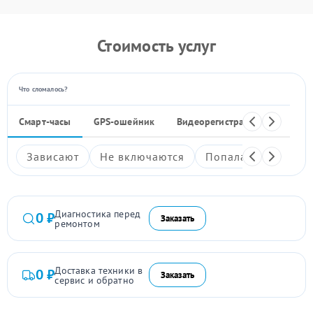
Стоимость услуг
Что сломалось?
Смарт-часы
GPS-ошейник
Видеорегистратор
Навига
Зависают
Не включаются
Попала вода
Не
Диагностика перед
0 ₽
Заказать
ремонтом
Доставка техники в
0 ₽
Заказать
сервис и обратно