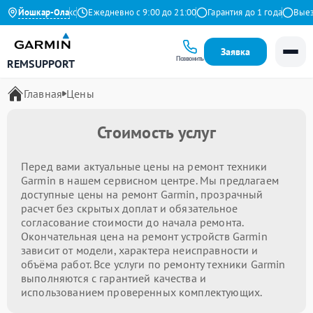
4.9 на Яндекс
Йошкар-Ола
Ежедневно с 9:00 до 21:00
Гарантия до 1 года
Выезд 
Заявка
Позвонить
REMSUPPORT
Главная
Цены
Стоимость услуг
Перед вами актуальные цены на ремонт техники
Garmin в нашем сервисном центре. Мы предлагаем
доступные цены на ремонт Garmin, прозрачный
расчет без скрытых доплат и обязательное
согласование стоимости до начала ремонта.
Окончательная цена на ремонт устройств Garmin
зависит от модели, характера неисправности и
объёма работ. Все услуги по ремонту техники Garmin
выполняются с гарантией качества и
использованием проверенных комплектующих.