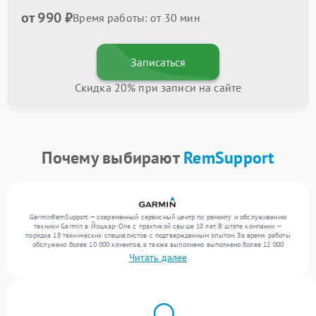
от 990 ₽
Время работы: от 30 мин
Записаться
Скидка 20% при записи на сайте
Почему выбирают
RemSupport
GarminRemSupport — современный сервисный центр по ремонту и обслуживанию
техники Garmin в Йошкар-Оле с практикой свыше 10 лет. В штате компании —
порядка 18 технических специалистов с подтвержденным опытом. За время работы
обслужено более 10 000 клиентов, а также выполнено выполнено более 12 000
ремонтов. Ежемесячно в сервисный центр поступает свыше 300 единиц техники,
Читать далее
включая , , . Мы работаем с широким спектром неисправностей и гарантируем
высокое качество обслуживания благодаря отлаженным процессам ремонта.