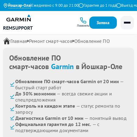
.9 на Яндекс
Йошкар-Ола
Ежедневно с 9:00 до 21:00
Гарантия до 1 года
Выезд маст
Заявка
Позвонить
REMSUPPORT
Главная
Ремонт смарт-часов
Обновление ПО
Обновление ПО
смарт-часов
Garmin
в Йошкар-Оле
Обновление ПО смарт-часов Garmin от 20 мин
—
быстрый старт работ
До 30% экономии
— всегда свежие акции и
спецпредложения
Контроль на каждом этапе
— статус ремонта по
запросу
Диагностика Garmin от 10 мин
— понятный вывод
Официальная гарантия до 12 мес.
— с
подтверждающими документами