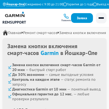
.9 на Яндекс
Йошкар-Ола
Ежедневно с 9:00 до 21:00
Гарантия до 1 года
Выезд маст
Заявка
Позвонить
REMSUPPORT
Главная
Ремонт смарт-часов
Замена кнопки включения
Замена кнопки включения
смарт-часов
Garmin
в Йошкар-Оле
Замена кнопки включения смарт-часов Garmin от
20 мин
— быстрый старт работ
До 30% экономии
— самые выгодные условия
Контроль на каждом этапе
— статус ремонта по
запросу
Диагностика Garmin от 10 мин
— понятный вывод
Официальная гарантия до 12 мес.
— любые
проверки результата