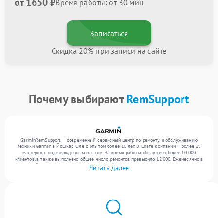
от 1650 ₽
Время работы: от 30 мин
Записаться
Скидка 20% при записи на сайте
Почему выбирают
RemSupport
GarminRemSupport — современный сервисный центр по ремонту и обслуживанию
техники Garmin в Йошкар-Оле с опытом более 10 лет. В штате компании — более 19
мастеров с подтвержденным опытом. За время работы обслужено более 10 000
клиентов, а также выполнено общее число ремонтов превысило 12 000. Ежемесячно в
сервисный центр поступает более 300 устройств, включая , , . Мы работаем с широким
Читать далее
спектром неисправностей и обеспечиваем надежный результат благодаря опыту
команды.