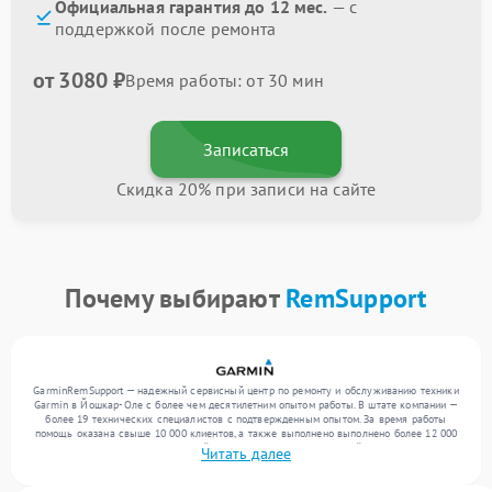
Официальная гарантия до 12 мес.
— с
поддержкой после ремонта
от 3080 ₽
Время работы: от 30 мин
Записаться
Скидка 20% при записи на сайте
Почему выбирают
RemSupport
GarminRemSupport — надежный сервисный центр по ремонту и обслуживанию техники
Garmin в Йошкар-Оле с более чем десятилетним опытом работы. В штате компании —
более 19 технических специалистов с подтвержденным опытом. За время работы
помощь оказана свыше 10 000 клиентов, а также выполнено выполнено более 12 000
ремонтов. Ежемесячно в сервисный центр поступает от 300 устройств, включая , , . Мы
Читать далее
работаем с широким спектром неисправностей и поддерживаем высокий стандарт
качества благодаря квалификации мастеров.