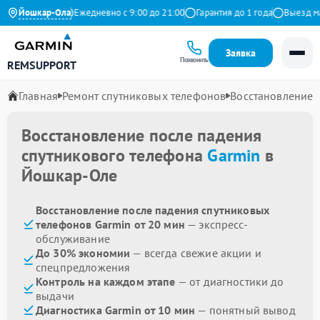
.9 на Яндекс
Йошкар-Ола
Ежедневно с 9:00 до 21:00
Гарантия до 1 года
Выезд маст
Заявка
Позвонить
REMSUPPORT
Главная
Ремонт спутниковых телефонов
Восстановление 
Восстановление после падения
спутникового телефона
Garmin
в
Йошкар-Оле
Восстановление после падения спутниковых
телефонов Garmin от 20 мин
— экспресс-
обслуживание
До 30% экономии
— всегда свежие акции и
спецпредложения
Контроль на каждом этапе
— от диагностики до
выдачи
Диагностика Garmin от 10 мин
— понятный вывод