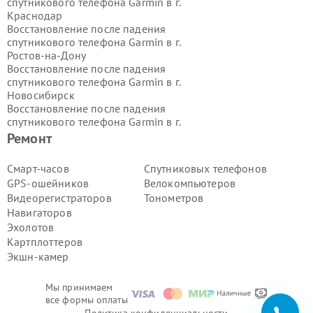
спутникового телефона Garmin в г.
Краснодар
Восстановление после падения
спутникового телефона Garmin в г.
Ростов-на-Дону
Восстановление после падения
спутникового телефона Garmin в г.
Новосибирск
Восстановление после падения
спутникового телефона Garmin в г.
Екатеринбург
Ремонт
Восстановление после падения
спутникового телефона Garmin в г.
Смарт-часов
Спутниковых телефонов
Казань
GPS-ошейников
Велокомпьютеров
Восстановление после падения
Видеорегистраторов
Тонометров
спутникового телефона Garmin в г.
Навигаторов
Воронеж
Эхолотов
Восстановление после падения
спутникового телефона Garmin в г.
Картплоттеров
Волгоград
Экшн-камер
Восстановление после падения
спутникового телефона Garmin в г.
Мы принимаем
Самара
все формы оплаты
Восстановление после падения
Политика конфиденциальности