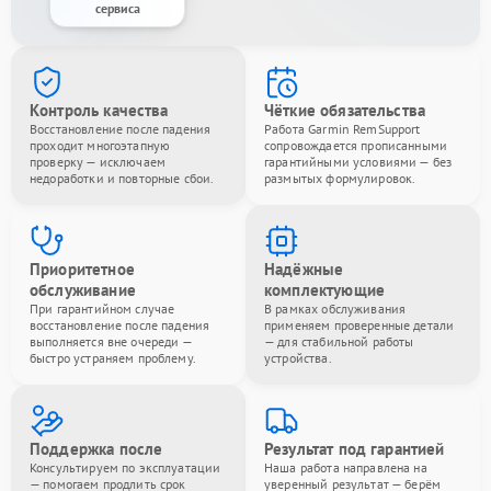
сервиса
Контроль качества
Чёткие обязательства
Восстановление после падения
Работа Garmin RemSupport
проходит многоэтапную
сопровождается прописанными
проверку — исключаем
гарантийными условиями — без
недоработки и повторные сбои.
размытых формулировок.
Приоритетное
Надёжные
обслуживание
комплектующие
При гарантийном случае
В рамках обслуживания
восстановление после падения
применяем проверенные детали
выполняется вне очереди —
— для стабильной работы
быстро устраняем проблему.
устройства.
Поддержка после
Результат под гарантией
Консультируем по эксплуатации
Наша работа направлена на
— помогаем продлить срок
уверенный результат — берём