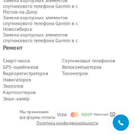
Замена корпусных элементов
спутникового телефона Garmin в г.
Ростов-на-Дону
Замена корпусных элементов
спутникового телефона Garmin в г.
Новосибирск
Замена корпусных элементов
спутникового телефона Garmin в г.
Екатеринбург
Ремонт
Замена корпусных элементов
спутникового телефона Garmin в г.
Смарт-часов
Спутниковых телефонов
Казань
GPS-ошейников
Велокомпьютеров
Замена корпусных элементов
Видеорегистраторов
Тонометров
спутникового телефона Garmin в г.
Навигаторов
Воронеж
Эхолотов
Замена корпусных элементов
спутникового телефона Garmin в г.
Картплоттеров
Волгоград
Экшн-камер
Замена корпусных элементов
спутникового телефона Garmin в г.
Мы принимаем
Самара
все формы оплаты
Замена корпусных элементов
Политика конфиденциальности
спутникового телефона Garmin в г.
Пермь