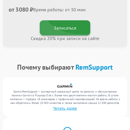
от 3080 ₽
Время работы: от 30 мин
Записаться
Скидка 20% при записи на сайте
Почему выбирают
RemSupport
GarminRemSupport — экспертный сервисный центр по ремонту и обслуживанию
техники Garmin в Йошкар-Оле с более чем десятилетним опытом работы. В штате
компании — порядка 18 инженеров с профильной квалификацией. За время работы к
нам обратились более 10 000 клиентов, а также выполнено свыше 12 000 ремонтов.
Ежемесячно в сервисный центр поступает свыше 300 единиц техники, включая , , . Мы
Читать далее
устраняем поломки любой сложности и поддерживаем высокий стандарт качества
благодаря отлаженным процессам ремонта.