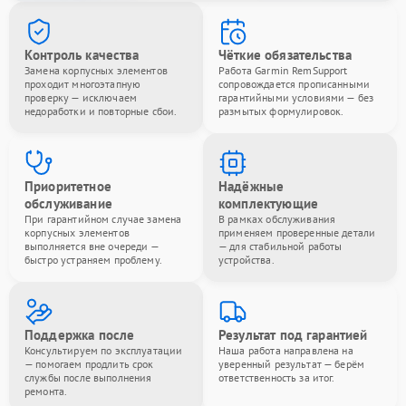
Контроль качества
Чёткие обязательства
Замена корпусных элементов
Работа Garmin RemSupport
проходит многоэтапную
сопровождается прописанными
проверку — исключаем
гарантийными условиями — без
недоработки и повторные сбои.
размытых формулировок.
Приоритетное
Надёжные
обслуживание
комплектующие
При гарантийном случае замена
В рамках обслуживания
корпусных элементов
применяем проверенные детали
выполняется вне очереди —
— для стабильной работы
быстро устраняем проблему.
устройства.
Поддержка после
Результат под гарантией
Консультируем по эксплуатации
Наша работа направлена на
— помогаем продлить срок
уверенный результат — берём
службы после выполнения
ответственность за итог.
ремонта.