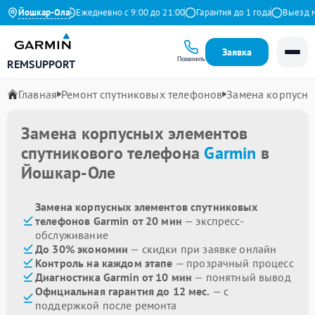
.9 на Яндекс
Йошкар-Ола
Ежедневно с 9:00 до 21:00
Гарантия до 1 года
Выезд маст
Заявка
Позвонить
REMSUPPORT
Главная
Ремонт спутниковых телефонов
Замена корпусны
Замена корпусных элементов
спутникового телефона
Garmin
в
Йошкар-Оле
Замена корпусных элементов спутниковых
телефонов Garmin от 20 мин
— экспресс-
обслуживание
До 30% экономии
— скидки при заявке онлайн
Контроль на каждом этапе
— прозрачный процесс
Диагностика Garmin от 10 мин
— понятный вывод
Официальная гарантия до 12 мес.
— с
поддержкой после ремонта