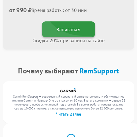
от 990 ₽
Время работы: от 30 мин
Записаться
Скидка 20% при записи на сайте
Почему выбирают
RemSupport
GarminRemSupport — современный сервисный центр по ремонту и обслуживанию
техники Garmin в Йошкар-Оле со стажем от 10 лет. В штате компании — свыше 22
инженеров с профессиональной подготовкой. За время работы помощь оказана
свыше 10 000 клиентов, а также выполнено выполнено более 12 000 ремонтов.
Ежемесячно в сервисный центр поступает более 300 устройств, включая , , . Мы
Читать далее
беремся за задачи любой сложности и предлагаем стабильный уровень сервиса
благодаря опыту команды.