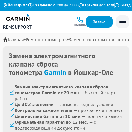
4.9 на Яндекс
Йошкар-Ола
Ежедневно с 9:00 до 21:00
Гарантия до 1 года
Выезд мас
Заявка
Позвонить
REMSUPPORT
Главная
Ремонт тонометров
Замена электромагнитного к
Замена электромагнитного
клапана сброса
тонометра
Garmin
в Йошкар-Оле
Замена электромагнитного клапана сброса
тонометров Garmin от 20 мин
— быстрый старт
работ
До 30% экономии
— самые выгодные условия
Контроль на каждом этапе
— прозрачный процесс
Диагностика Garmin от 10 мин
— понятный вывод
Официальная гарантия до 12 мес.
— с
подтверждающими документами