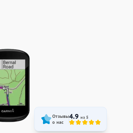
4.9
Отзывы
из 5
о нас