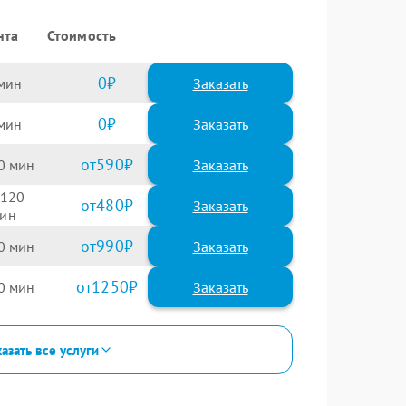
нта
Стоимость
0
Заказать
0
Заказать
590
0
120
480
990
0
1250
0
азать все услуги