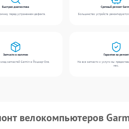
Быстрая диагностика
Срочный ремонт Garm
ичину перед устранением дефекта.
Большинство устройств ремонтируются 
Запчасти в наличии
Гарантия на ремонт
клад запчастей Garmin в Йошкар-Оле.
На все запчасти и услуги мы предостав
мес.
монт велокомпьютеров Garm