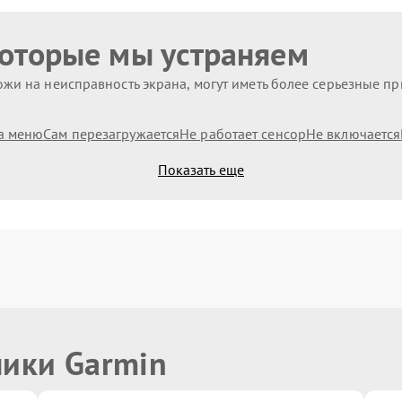
которые мы устраняем
жи на неисправность экрана, могут иметь более серьезные п
а меню
Сам перезагружается
Не работает сенсор
Не включается
Показать еще
ники Garmin