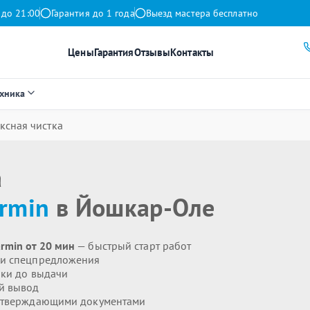
 до 21:00
Гарантия до 1 года
Выезд мастера бесплатно
Цены
Гарантия
Отзывы
Контакты
ехника
ксная чистка
а
rmin
в Йошкар-Оле
rmin от 20 мин
— быстрый старт работ
 и спецпредложения
ики до выдачи
й вывод
дтверждающими документами