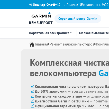
Йошкар-Ола
4.9 на Яндекс
Ежедневно с 9:00
Сервисный центр Garmin
REMSUPPORT
Портативная электроника
Мелкая бытовая т
Главная
Ремонт велокомпьютеров
Компле
Комплексная чистк
велокомпьютера
Ga
Комплексная чистка велокомпьютеров Ga
До 30% экономии
— всегда свежие акции
Контроль на каждом этапе
— от диагност
Диагностика Garmin от 10 мин
— понятны
Официальная гарантия до 12 мес.
— с по