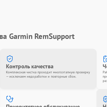
ва Garmin RemSupport
Контроль качества
Ч
Комплексная чистка проходит многоэтапную проверку
Ра
— исключаем недоработки и повторные сбои.
пр
ра
Приоритетное обслуживание
Н