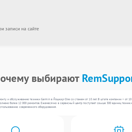
и записи на сайте
очему выбирают
RemSuppo
нту и обслуживанию техники Garmin в Йошкар-Оле со стажем от 10 лет. В штате компании — от 10
олнено более 12 000 ремонтов. Ежемесячно в сервисный центр поступает свыше 300 единиц техники,
спользованию современного оборудования.