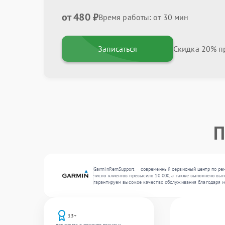
от 480 ₽
Время работы: от 30 мин
Записаться
Скидка 20% пр
П
GarminRemSupport — современный сервисный центр по ремо
число клиентов превысило 10 000, а также выполнено вып
гарантируем высокое качество обслуживания благодаря и
13+
лет опыта в ремонте техники