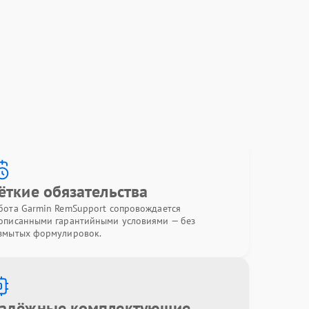
ёткие обязательства
бота Garmin RemSupport сопровождается
описанными гарантийными условиями — без
змытых формулировок.
адёжные комплектующие