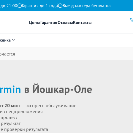
 до 21:00
Гарантия до 1 года
Выезд мастера бесплатно
Цены
Гарантия
Отзывы
Контакты
ехника
ючается
rmin
в Йошкар-Оле
от 20 мин
— экспресс-обслуживание
 и спецпредложения
 процесс
результат
 проверки результата