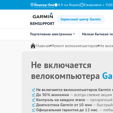
Йошкар-Ола
4.9 на Яндекс
Ежедневно с 9:00
Сервисный центр Garmin
REMSUPPORT
Портативная электроника
Мелкая бытовая т
Главная
Ремонт велокомпьютеров
Не вкл
Не включается
велокомпьютера
Ga
Не включается велокомпьютеров Garmin 
До 30% экономии
— всегда свежие акции
Контроль на каждом этапе
— прозрачный
Диагностика Garmin от 10 мин
— быстрый 
Официальная гарантия до 12 мес.
— любые