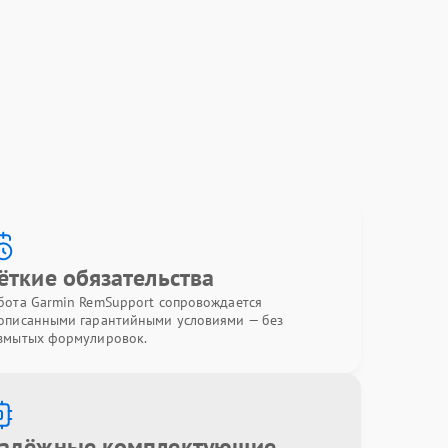
ёткие обязательства
бота Garmin RemSupport сопровождается
описанными гарантийными условиями — без
змытых формулировок.
адёжные комплектующие