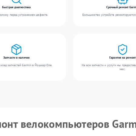
Быстрая диагностика
Срочный ремонт Garm
ичину перед устранением дефекта.
Большинство устройств ремонтируются 
Запчасти в наличии
Гарантия на ремонт
клад запчастей Garmin в Йошкар-Оле.
На все запчасти и услуги мы предостав
мес.
монт велокомпьютеров Garm