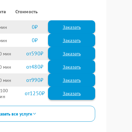
нта
Стоимость
0
Заказать
0
Заказать
590
0
480
0
990
0
100
1250
азать все услуги