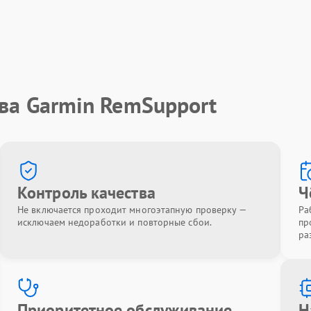
ва Garmin RemSupport
Контроль качества
Ч
Не включается проходит многоэтапную проверку —
Ра
исключаем недоработки и повторные сбои.
пр
ра
Приоритетное обслуживание
Н