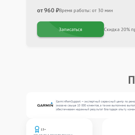
от 960 ₽
Время работы: от 30 мин
Записаться
Скидка 20% пр
П
GarminRemSupport — экспертный сервисный центр по ремо
оказана свыше 10 000 клиентов, а также выполнено выпол
обеспечиваем надежный результат благодаря опыту кома
13+
лет опыта в ремонте техники