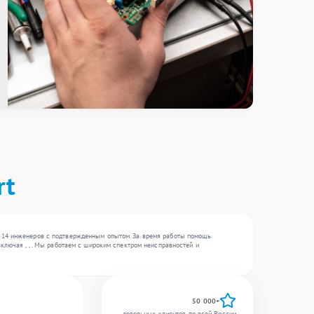
rt
е 14 инженеров с подтвержденным опытом. За время работы помощь
ключая , , . Мы работаем с широким спектром неисправностей и
50 000+
довольных клиентов по всей России