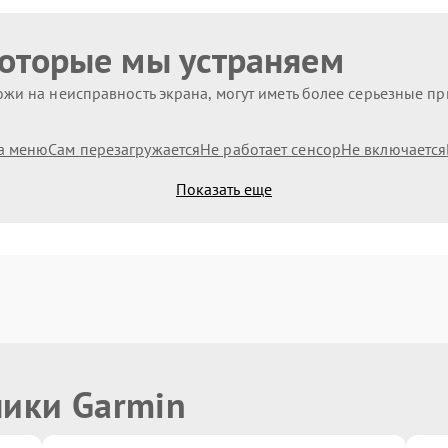
которые мы устраняем
жи на неисправность экрана, могут иметь более серьезные п
а меню
Сам перезагружается
Не работает сенсор
Не включается
Показать еще
ники Garmin