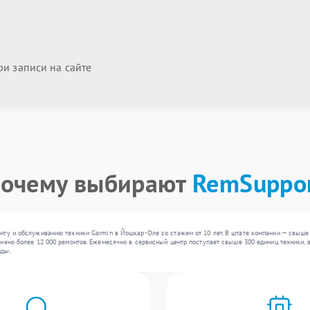
и записи на сайте
очему выбирают
RemSuppo
нту и обслуживанию техники Garmin в Йошкар-Оле со стажем от 10 лет. В штате компании — свыш
нено более 12 000 ремонтов. Ежемесячно в сервисный центр поступает свыше 300 единиц техники, в
нды.