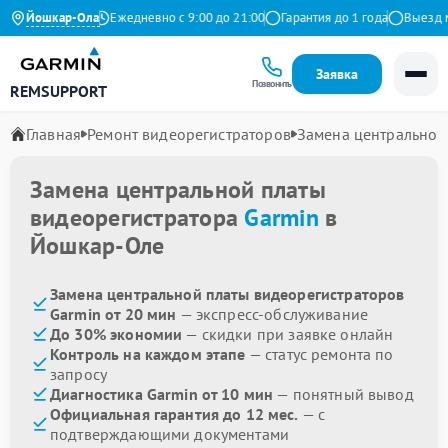
4.9 на Яндекс
Йошкар-Ола
Ежедневно с 9:00 до 21:00
Гарантия до 1 года
Выезд мас
Заявка
Позвонить
REMSUPPORT
Главная
Ремонт видеорегистраторов
Замена центральной
Замена центральной платы
видеорегистратора
Garmin
в
Йошкар-Оле
Замена центральной платы видеорегистраторов
Garmin от 20 мин
— экспресс-обслуживание
До 30% экономии
— скидки при заявке онлайн
Контроль на каждом этапе
— статус ремонта по
запросу
Диагностика Garmin от 10 мин
— понятный вывод
Официальная гарантия до 12 мес.
— с
подтверждающими документами