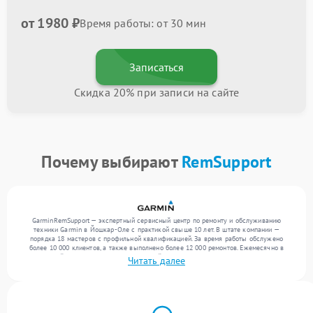
от 1980 ₽
Время работы: от 30 мин
Записаться
Скидка 20% при записи на сайте
Почему выбирают
RemSupport
GarminRemSupport — экспертный сервисный центр по ремонту и обслуживанию
техники Garmin в Йошкар-Оле с практикой свыше 10 лет. В штате компании —
порядка 18 мастеров с профильной квалификацией. За время работы обслужено
более 10 000 клиентов, а также выполнено более 12 000 ремонтов. Ежемесячно в
сервисный центр поступает от 300 устройств, включая , , . Мы беремся за задачи
Читать далее
любой сложности и гарантируем высокое качество обслуживания благодаря
отлаженным процессам ремонта.