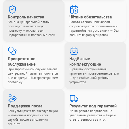
Контроль качества
Чёткие обязательства
Замена центральной платы
Работа Garmin RemSupport
проходит многоэтапную
сопровождается прописанными
проверку — исключаем
гарантийными условиями — без
недоработки и повторные сбои.
размытых формулировок.
Приоритетное
Надёжные
обслуживание
комплектующие
При гарантийном случае замена
В рамках обслуживания
центральной платы выполняется
применяем проверенные детали
вне очереди — быстро устраняем
— для стабильной работы
проблему.
устройства.
Поддержка после
Результат под гарантией
Консультируем по эксплуатации
Наша работа направлена на
— помогаем продлить срок
уверенный результат — берём
службы после выполнения
ответственность за итог.
ремонта.